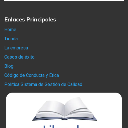
Enlaces Principales
Home
Tienda
La empresa
Casos de éxito
Blog
Código de Conducta y Ética
Política Sistema de Gestión de Calidad