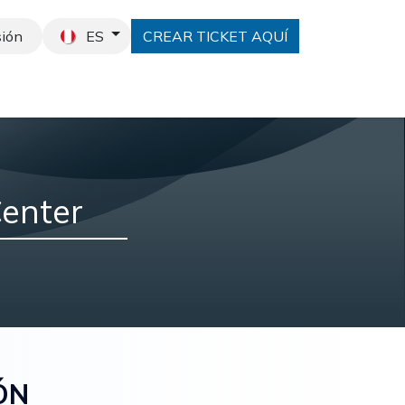
sión
ES
CREAR TICKET AQUÍ
 Odoo
Cotiza aquí
Eventos
enter
ÓN