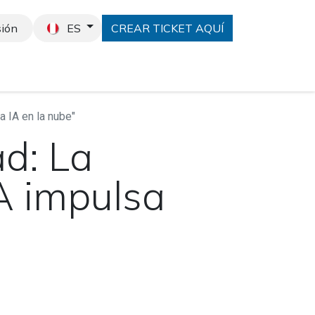
sión
ES
CREAR TICKET AQUÍ
 Odoo
Cotiza aquí
Eventos
a IA en la nube"
ad: La
A impulsa