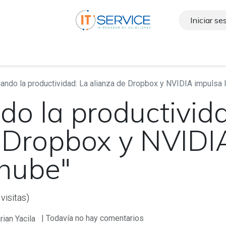
Iniciar se
cas
Contáctenos
Blog
Ayuda
Soluciones
ando la productividad: La alianza de Dropbox y NVIDIA impulsa l
do la productivid
 Dropbox y NVIDI
 nube"
visitas)
| Todavía no hay comentarios
ian Yacila